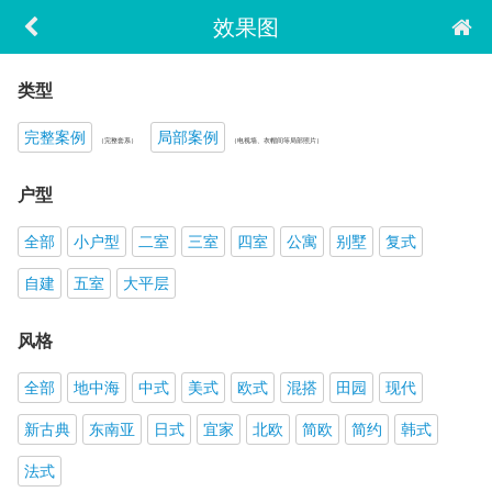
效果图
类型
完整案例
局部案例
（完整套系）
（电视墙、衣帽间等局部照片）
户型
全部
小户型
二室
三室
四室
公寓
别墅
复式
自建
五室
大平层
风格
全部
地中海
中式
美式
欧式
混搭
田园
现代
新古典
东南亚
日式
宜家
北欧
简欧
简约
韩式
法式