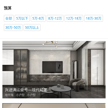
预算
全部
5万以下
5万-8万
8万-12万
12万-18万
18万-30万
30万-50万
50万以上
兴进漓江壹号—现代轻奢
地中海
小户型
小户型