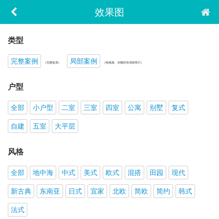
效果图
类型
完整案例
局部案例
（完整套系）
（电视墙、衣帽间等局部照片）
户型
全部
小户型
二室
三室
四室
公寓
别墅
复式
自建
五室
大平层
风格
全部
地中海
中式
美式
欧式
混搭
田园
现代
新古典
东南亚
日式
宜家
北欧
简欧
简约
韩式
法式