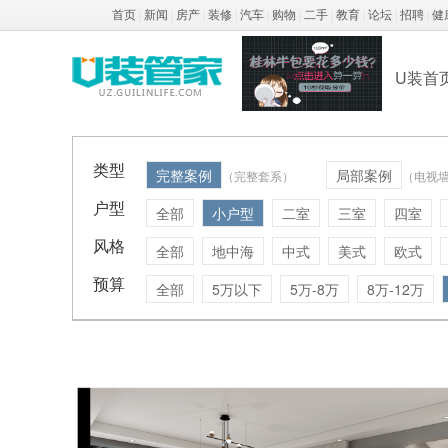
首页
|
新闻
|
房产
|
装修
|
汽车
|
购物
|
二手
|
教育
|
论坛
|
招聘
|
健
U装首
类型
完整案例
局部案例
（完整套系）
（电视
户型
全部
小户型
二室
三室
四室
风格
全部
地中海
中式
美式
欧式
预算
全部
5万以下
5万-8万
8万-12万