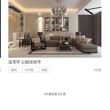
温雪萍 公园绿涛湾
图
现代
小户型
四室
5张图
14 条记录 1/1 页