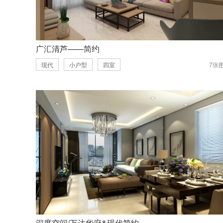
广汇清芦——简约
现代
小户型
四室
7张
深度空间/万达华府&现代简约