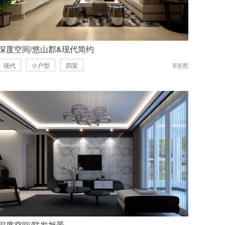
深度空间/悠山郡&现代简约
现代
小户型
四室
8张图
深度空间/联发旭景