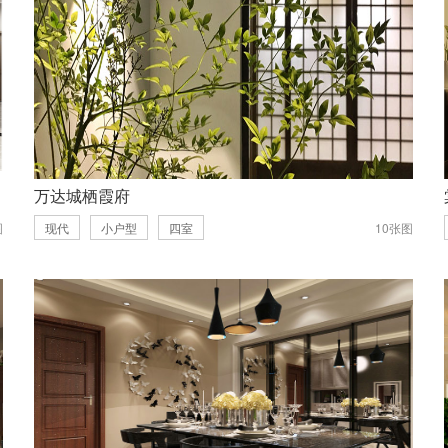
万达城栖霞府
图
现代
小户型
四室
10张图