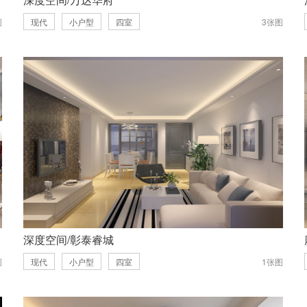
图
现代
小户型
四室
3张图
深度空间/彰泰睿城
图
现代
小户型
四室
1张图