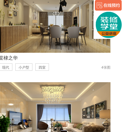
棠棣之华
现代
小户型
四室
4张图