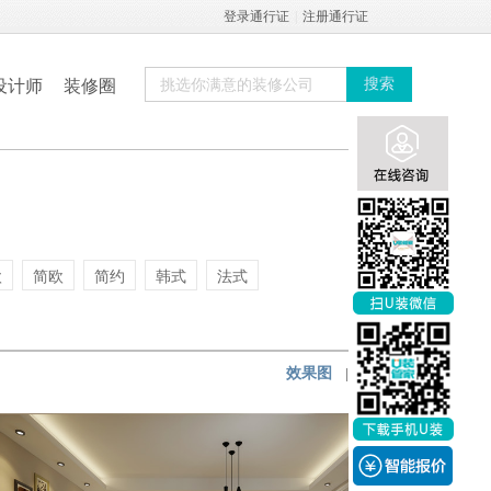
登录通行证
|
注册通行证
设计师
装修圈
搜索
欧
简欧
简约
韩式
法式
效果图
|
实景图