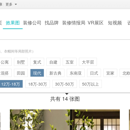
康
|
更多
页
效果图
装修公司
找品牌
装修情报局
VR展区
短视频
墙、衣帽间等局部照片）
公寓
别墅
复式
自建
五室
大平层
混搭
田园
现代
新古典
东南亚
日式
宜家
北
12万-18万
18万-30万
30万-50万
50万以上
共有 14 张图