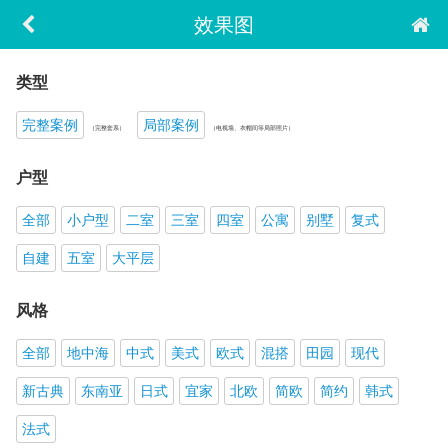
效果图
类型
完整案例
局部案例
（完整套系）
（电视墙、衣帽间等局部照片）
户型
全部
小户型
二室
三室
四室
公寓
别墅
复式
自建
五室
大平层
风格
全部
地中海
中式
美式
欧式
混搭
田园
现代
新古典
东南亚
日式
宜家
北欧
简欧
简约
韩式
法式