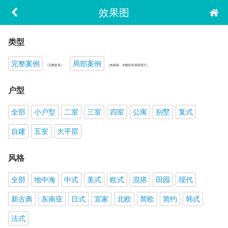
效果图
类型
完整案例
局部案例
（完整套系）
（电视墙、衣帽间等局部照片）
户型
全部
小户型
二室
三室
四室
公寓
别墅
复式
自建
五室
大平层
风格
全部
地中海
中式
美式
欧式
混搭
田园
现代
新古典
东南亚
日式
宜家
北欧
简欧
简约
韩式
法式