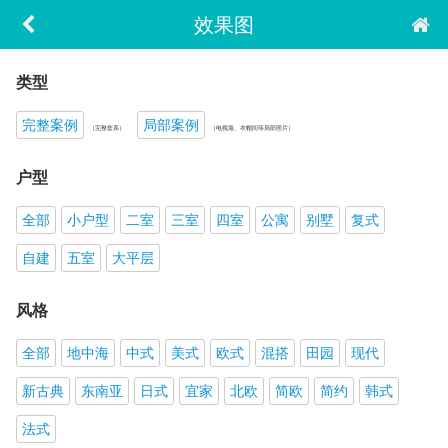
效果图
类型
完整案例
局部案例
（完整套系）
（电视墙、衣帽间等局部照片）
户型
全部
小户型
二室
三室
四室
公寓
别墅
复式
自建
五室
大平层
风格
全部
地中海
中式
美式
欧式
混搭
田园
现代
新古典
东南亚
日式
宜家
北欧
简欧
简约
韩式
法式