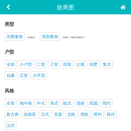
效果图
类型
完整案例
局部案例
（完整套系）
（电视墙、衣帽间等局部照片）
户型
全部
小户型
二室
三室
四室
公寓
别墅
复式
自建
五室
大平层
风格
全部
地中海
中式
美式
欧式
混搭
田园
现代
新古典
东南亚
日式
宜家
北欧
简欧
简约
韩式
法式