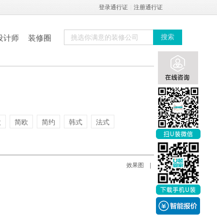
登录通行证
|
注册通行证
设计师
装修圈
搜索
欧
简欧
简约
韩式
法式
实景图
效果图
|