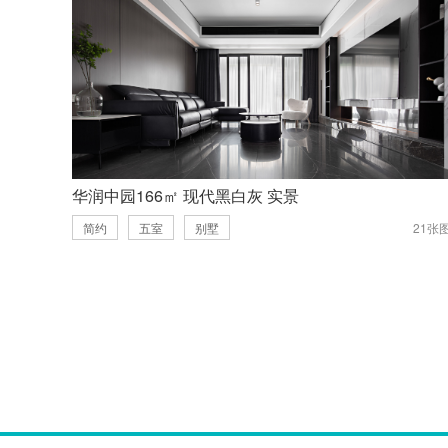
华润中园166㎡ 现代黑白灰 实景
简约
五室
别墅
21张