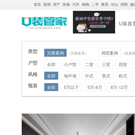
首页
|
新闻
|
房产
|
装修
|
汽车
|
购物
|
二手
|
教育
|
论坛
|
招聘
|
健
U装首
类型
完整案例
局部案例
（完整套系）
（电视
户型
全部
小户型
二室
三室
四室
风格
全部
地中海
中式
美式
欧式
预算
全部
5万以下
5万-8万
8万-12万