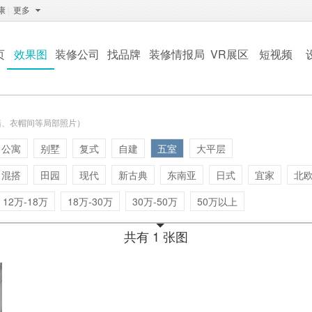
康
|
更多
页
效果图
装修公司
找品牌
装修情报局
VR展区
短视频
墙、衣帽间等局部照片）
公寓
别墅
复式
自建
五室
大平层
混搭
田园
现代
新古典
东南亚
日式
宜家
北
12万-18万
18万-30万
30万-50万
50万以上
共有 1 张图