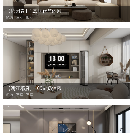
【沁园春】125现代简约风
简约
三室
四室
【漓江郡府】109㎡奶油风
简约
三室
三室