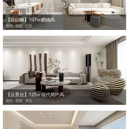
【江山樾】107㎡奶油风
简约
四室
三室
【云景台】125㎡现代简约风
简约
四室
四室