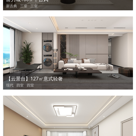
新古典
三室
三室
【云景台】127㎡意式轻奢
现代
四室
四室