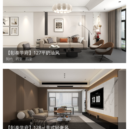
【彰泰学府】127平奶油风
简约
四室
四室
【彰泰学府】128㎡意式轻奢风