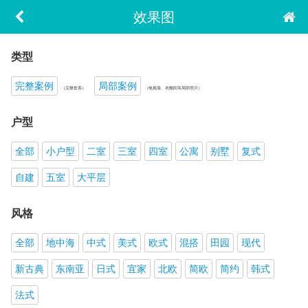
效果图
类型
完整案例
局部案例
（完整套系）
（电视墙、衣帽间等局部照片）
户型
全部
小户型
二室
三室
四室
公寓
别墅
复式
自建
五室
大平层
风格
全部
地中海
中式
美式
欧式
混搭
田园
现代
新古典
东南亚
日式
宜家
北欧
简欧
简约
韩式
法式