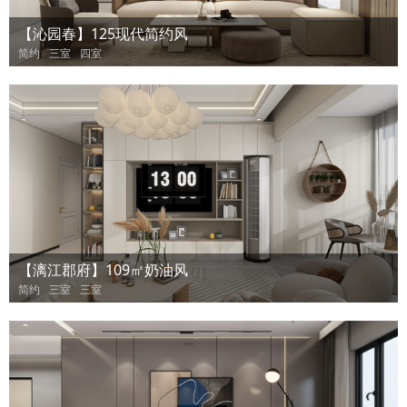
【沁园春】125现代简约风
简约
三室
四室
【漓江郡府】109㎡奶油风
简约
三室
三室