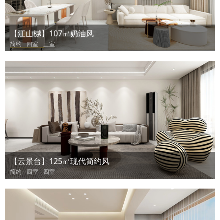
【江山樾】107㎡奶油风
简约
四室
三室
【云景台】125㎡现代简约风
简约
四室
四室