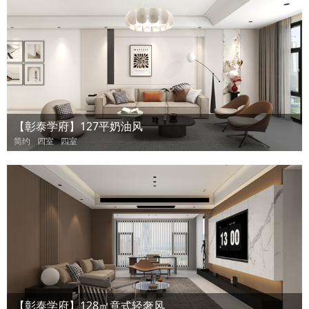
【彰泰学府】127平奶油风
简约
四室
四室
【彰泰学府】128㎡意式轻奢风