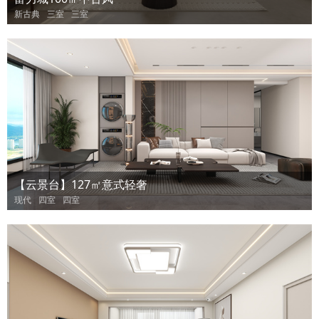
新古典
三室
三室
【云景台】127㎡意式轻奢
现代
四室
四室