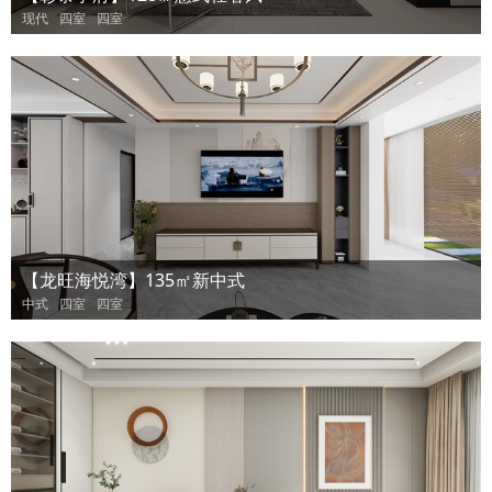
现代
四室
四室
【龙旺海悦湾】135㎡新中式
中式
四室
四室