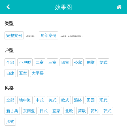
效果图
类型
完整案例
局部案例
（完整套系）
（电视墙、衣帽间等局部照片）
户型
全部
小户型
二室
三室
四室
公寓
别墅
复式
自建
五室
大平层
风格
全部
地中海
中式
美式
欧式
混搭
田园
现代
新古典
东南亚
日式
宜家
北欧
简欧
简约
韩式
法式