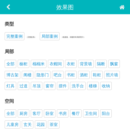
效果图
类型
完整案例
局部案例
（完整套系）
（电视墙、衣帽间等局部照片）
局部
全部
橱柜
榻榻米
衣帽间
衣柜
背景墙
隔断
飘窗
博古架
阁楼
隐形门
吧台
书柜
酒柜
鞋柜
照片墙
灯具
过道
吊顶
窗帘
摆件
洗手台
楼梯
收纳
空间
全部
厨房
客厅
卧室
书房
餐厅
卫生间
阳台
儿童房
玄关
花园
茶室