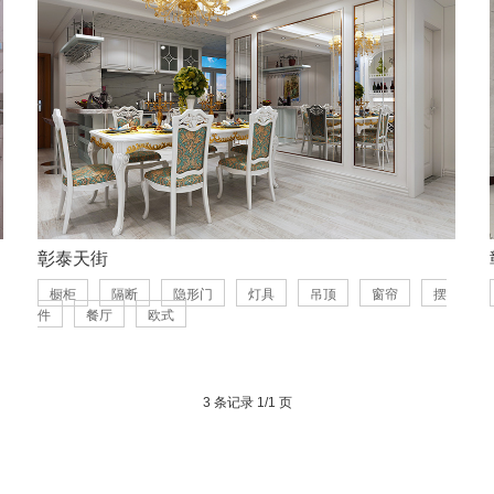
彰泰天街
橱柜
隔断
隐形门
灯具
吊顶
窗帘
摆
件
餐厅
欧式
3 条记录 1/1 页