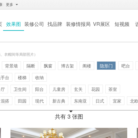
康
|
更多
页
效果图
装修公司
找品牌
装修情报局
VR展区
短视频
墙、衣帽间等局部照片）
背景墙
隔断
飘窗
博古架
阁楼
隐形门
吧台
洗手台
楼梯
收纳
餐厅
卫生间
阳台
儿童房
玄关
花园
茶室
混搭
田园
现代
新古典
东南亚
日式
宜家
北
共有 3 张图