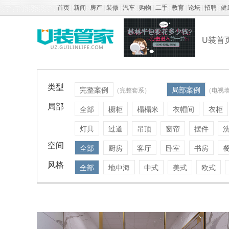
首页
|
新闻
|
房产
|
装修
|
汽车
|
购物
|
二手
|
教育
|
论坛
|
招聘
|
健
U装首
类型
完整案例
局部案例
（完整套系）
（电视
局部
全部
橱柜
榻榻米
衣帽间
衣柜
灯具
过道
吊顶
窗帘
摆件
空间
全部
厨房
客厅
卧室
书房
风格
全部
地中海
中式
美式
欧式