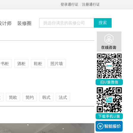
登录通行证
|
注册通行证
设计师
装修圈
搜索
书柜
酒柜
鞋柜
照片墙
欧
简欧
简约
韩式
法式