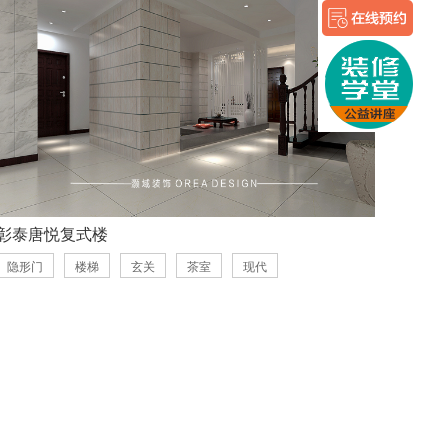
彰泰唐悦复式楼
隐形门
楼梯
玄关
茶室
现代