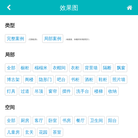
效果图
类型
完整案例
局部案例
（完整套系）
（电视墙、衣帽间等局部照片）
局部
全部
橱柜
榻榻米
衣帽间
衣柜
背景墙
隔断
飘窗
博古架
阁楼
隐形门
吧台
书柜
酒柜
鞋柜
照片墙
灯具
过道
吊顶
窗帘
摆件
洗手台
楼梯
收纳
空间
全部
厨房
客厅
卧室
书房
餐厅
卫生间
阳台
儿童房
玄关
花园
茶室