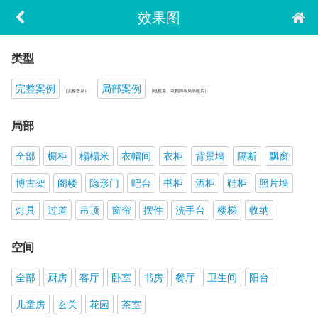
效果图
类型
完整案例
局部案例
（完整套系）
（电视墙、衣帽间等局部照片）
局部
全部
橱柜
榻榻米
衣帽间
衣柜
背景墙
隔断
飘窗
博古架
阁楼
隐形门
吧台
书柜
酒柜
鞋柜
照片墙
灯具
过道
吊顶
窗帘
摆件
洗手台
楼梯
收纳
空间
全部
厨房
客厅
卧室
书房
餐厅
卫生间
阳台
儿童房
玄关
花园
茶室