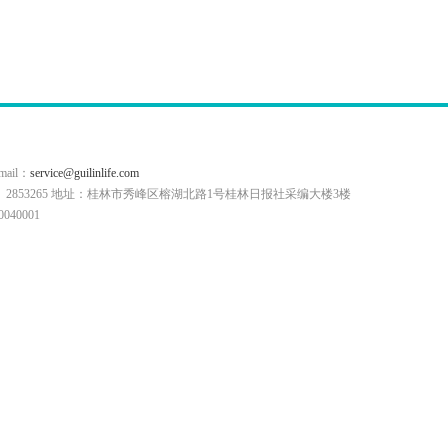
il：
service@guilinlife.com
0773）2853265 地址：桂林市秀峰区榕湖北路1号桂林日报社采编大楼3楼
40001