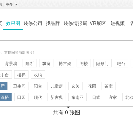
康
|
更多
页
效果图
装修公司
找品牌
装修情报局
VR展区
短视频
墙、衣帽间等局部照片）
背景墙
隔断
飘窗
博古架
阁楼
隐形门
吧台
洗手台
楼梯
收纳
餐厅
卫生间
阳台
儿童房
玄关
花园
茶室
混搭
田园
现代
新古典
东南亚
日式
宜家
北
共有 0 张图