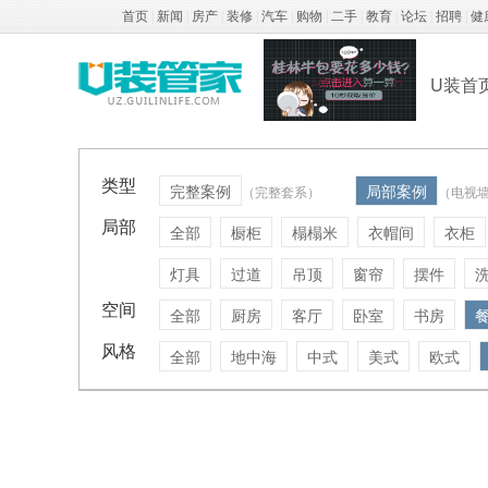
首页
|
新闻
|
房产
|
装修
|
汽车
|
购物
|
二手
|
教育
|
论坛
|
招聘
|
健
U装首
类型
完整案例
局部案例
（完整套系）
（电视
局部
全部
橱柜
榻榻米
衣帽间
衣柜
灯具
过道
吊顶
窗帘
摆件
空间
全部
厨房
客厅
卧室
书房
风格
全部
地中海
中式
美式
欧式