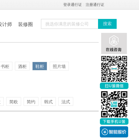
登录通行证
|
注册通行证
设计师
装修圈
搜索
书柜
酒柜
鞋柜
照片墙
欧
简欧
简约
韩式
法式