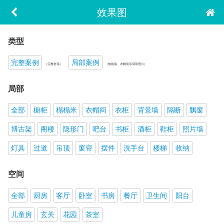
效果图
类型
完整案例
局部案例
（完整套系）
（电视墙、衣帽间等局部照片）
局部
全部
橱柜
榻榻米
衣帽间
衣柜
背景墙
隔断
飘窗
博古架
阁楼
隐形门
吧台
书柜
酒柜
鞋柜
照片墙
灯具
过道
吊顶
窗帘
摆件
洗手台
楼梯
收纳
空间
全部
厨房
客厅
卧室
书房
餐厅
卫生间
阳台
儿童房
玄关
花园
茶室