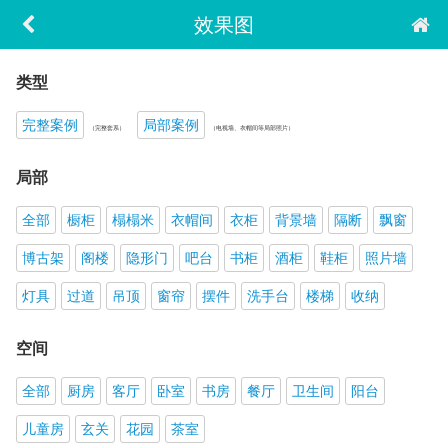
效果图
类型
完整案例
局部案例
（完整套系）
（电视墙、衣帽间等局部照片）
局部
全部
橱柜
榻榻米
衣帽间
衣柜
背景墙
隔断
飘窗
博古架
阁楼
隐形门
吧台
书柜
酒柜
鞋柜
照片墙
灯具
过道
吊顶
窗帘
摆件
洗手台
楼梯
收纳
空间
全部
厨房
客厅
卧室
书房
餐厅
卫生间
阳台
儿童房
玄关
花园
茶室