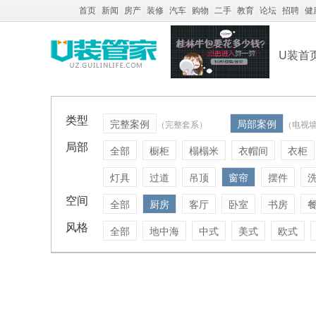
首页
|
新闻
|
房产
|
装修
|
汽车
|
购物
|
二手
|
教育
|
论坛
|
招聘
|
健
U装首
类型
完整案例
局部案例
（完整套系）
（电视
局部
全部
橱柜
榻榻米
衣帽间
衣柜
灯具
过道
吊顶
窗帘
摆件
空间
全部
厨房
客厅
卧室
书房
风格
全部
地中海
中式
美式
欧式