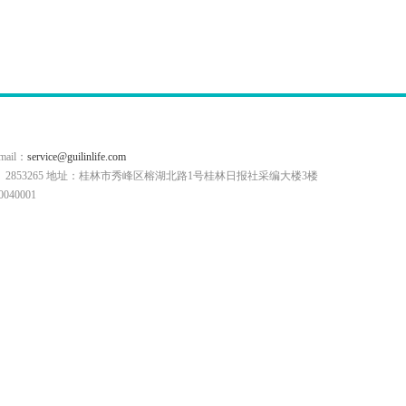
il：
service@guilinlife.com
0773）2853265 地址：桂林市秀峰区榕湖北路1号桂林日报社采编大楼3楼
40001