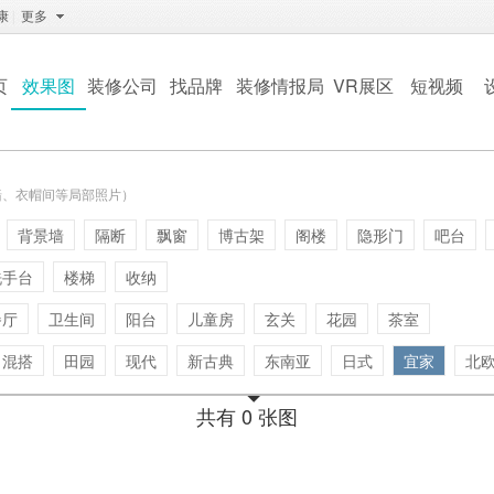
康
|
更多
页
效果图
装修公司
找品牌
装修情报局
VR展区
短视频
墙、衣帽间等局部照片）
背景墙
隔断
飘窗
博古架
阁楼
隐形门
吧台
洗手台
楼梯
收纳
餐厅
卫生间
阳台
儿童房
玄关
花园
茶室
混搭
田园
现代
新古典
东南亚
日式
宜家
北
共有 0 张图