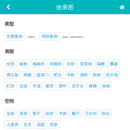
效果图
类型
完整案例
局部案例
（完整套系）
（电视墙、衣帽间等局部照片）
局部
全部
橱柜
榻榻米
衣帽间
衣柜
背景墙
隔断
飘窗
博古架
阁楼
隐形门
吧台
书柜
酒柜
鞋柜
照片墙
灯具
过道
吊顶
窗帘
摆件
洗手台
楼梯
收纳
空间
全部
厨房
客厅
卧室
书房
餐厅
卫生间
阳台
儿童房
玄关
花园
茶室