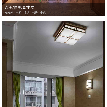
森美/国奥城/中式
榻榻米
书柜
收纳
书房
中式