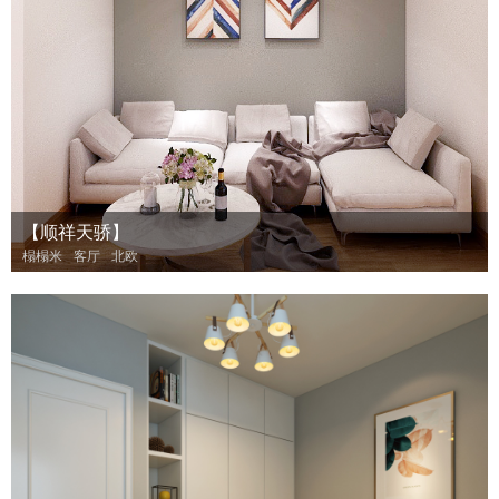
【顺祥天骄】
榻榻米
客厅
北欧