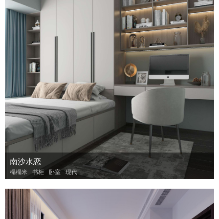
南沙水恋
榻榻米
书柜
卧室
现代