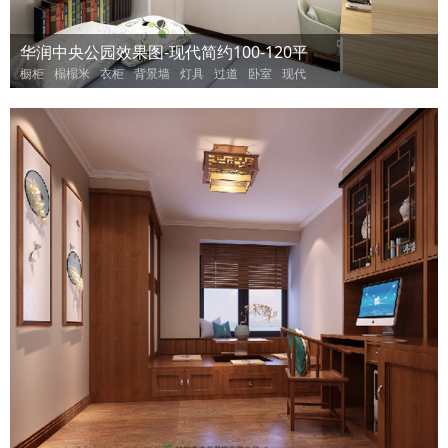
华润中央公园效果图-现代简约100-120平
橱柜
榻榻米
衣柜
背景墙
灯具
过道
卧室
现代