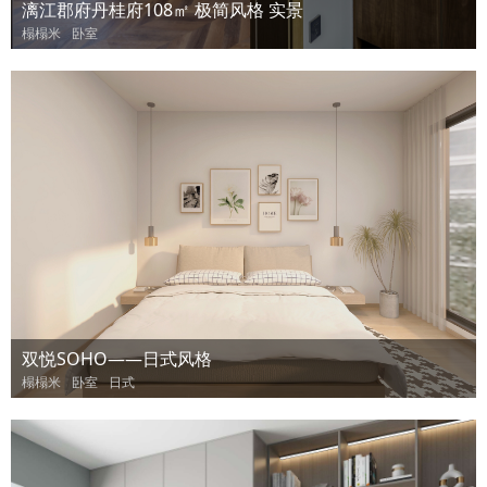
漓江郡府丹桂府108㎡ 极简风格 实景
榻榻米
卧室
双悦SOHO——日式风格
榻榻米
卧室
日式