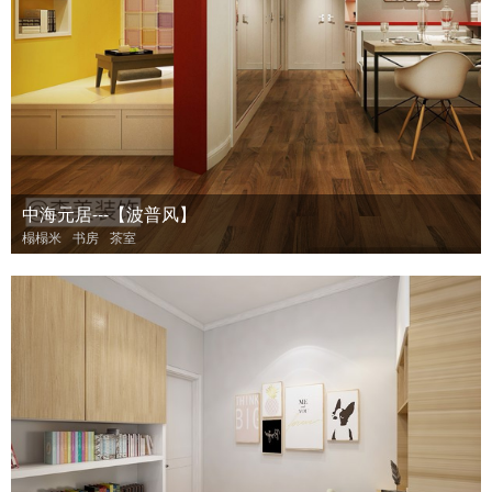
中海元居---【波普风】
榻榻米
书房
茶室