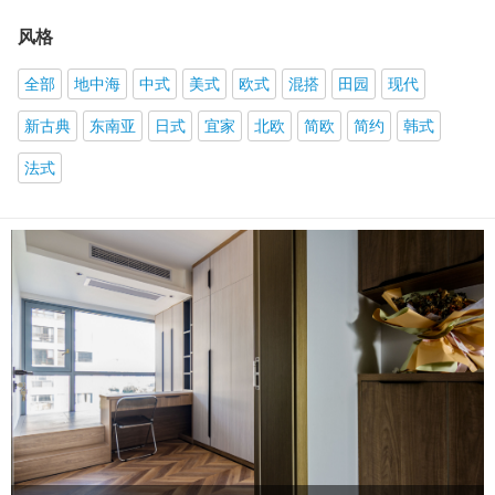
风格
全部
地中海
中式
美式
欧式
混搭
田园
现代
新古典
东南亚
日式
宜家
北欧
简欧
简约
韩式
法式