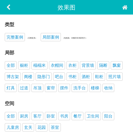
效果图
类型
完整案例
局部案例
（完整套系）
（电视墙、衣帽间等局部照片）
局部
全部
橱柜
榻榻米
衣帽间
衣柜
背景墙
隔断
飘窗
博古架
阁楼
隐形门
吧台
书柜
酒柜
鞋柜
照片墙
灯具
过道
吊顶
窗帘
摆件
洗手台
楼梯
收纳
空间
全部
厨房
客厅
卧室
书房
餐厅
卫生间
阳台
儿童房
玄关
花园
茶室