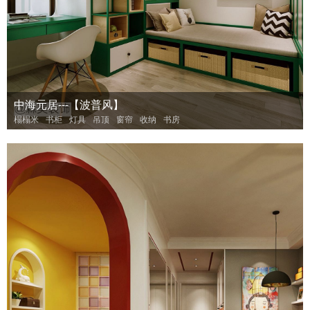
中海元居---【波普风】
榻榻米
书柜
灯具
吊顶
窗帘
收纳
书房