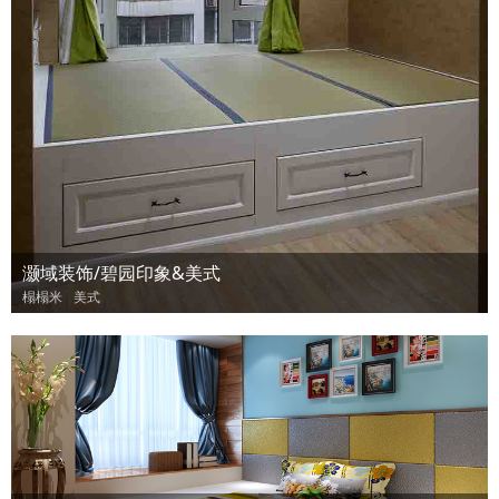
灏域装饰/碧园印象&美式
榻榻米
美式