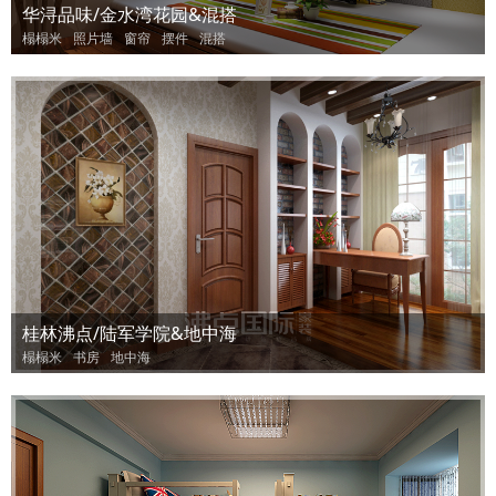
华浔品味/金水湾花园&混搭
榻榻米
照片墙
窗帘
摆件
混搭
桂林沸点/陆军学院&地中海
榻榻米
书房
地中海