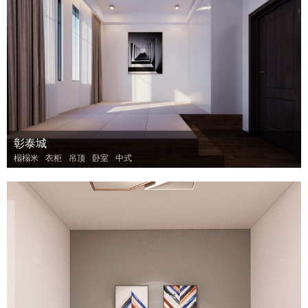
彰泰城
榻榻米
衣柜
吊顶
卧室
中式