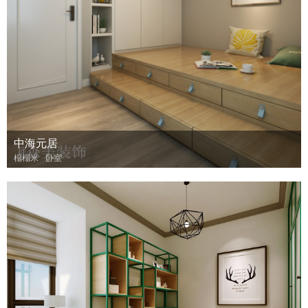
中海元居
榻榻米
卧室