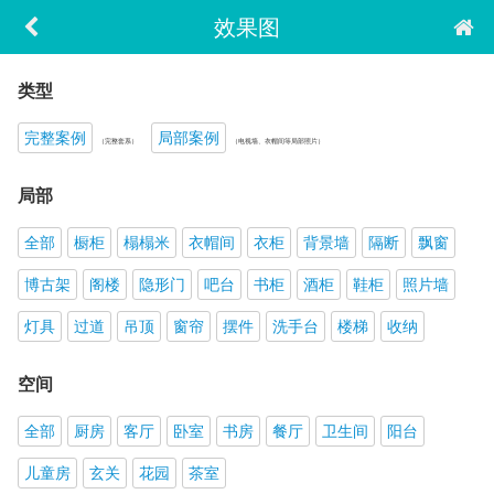
效果图
类型
完整案例
局部案例
（完整套系）
（电视墙、衣帽间等局部照片）
局部
全部
橱柜
榻榻米
衣帽间
衣柜
背景墙
隔断
飘窗
博古架
阁楼
隐形门
吧台
书柜
酒柜
鞋柜
照片墙
灯具
过道
吊顶
窗帘
摆件
洗手台
楼梯
收纳
空间
全部
厨房
客厅
卧室
书房
餐厅
卫生间
阳台
儿童房
玄关
花园
茶室