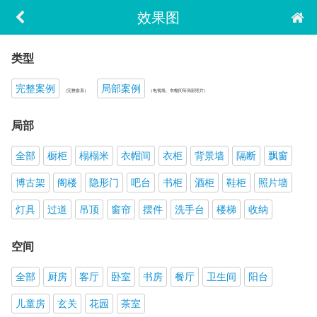
效果图
类型
完整案例
局部案例
（完整套系）
（电视墙、衣帽间等局部照片）
局部
全部
橱柜
榻榻米
衣帽间
衣柜
背景墙
隔断
飘窗
博古架
阁楼
隐形门
吧台
书柜
酒柜
鞋柜
照片墙
灯具
过道
吊顶
窗帘
摆件
洗手台
楼梯
收纳
空间
全部
厨房
客厅
卧室
书房
餐厅
卫生间
阳台
儿童房
玄关
花园
茶室