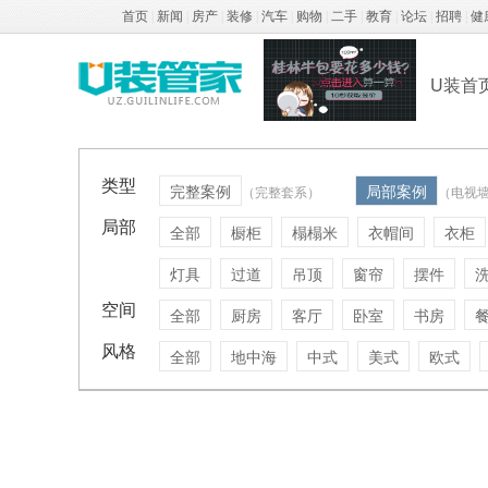
首页
|
新闻
|
房产
|
装修
|
汽车
|
购物
|
二手
|
教育
|
论坛
|
招聘
|
健
U装首
类型
完整案例
局部案例
（完整套系）
（电视
局部
全部
橱柜
榻榻米
衣帽间
衣柜
灯具
过道
吊顶
窗帘
摆件
空间
全部
厨房
客厅
卧室
书房
风格
全部
地中海
中式
美式
欧式