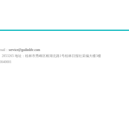
il：
service@guilinlife.com
0773）2853265 地址：桂林市秀峰区榕湖北路1号桂林日报社采编大楼3楼
40001