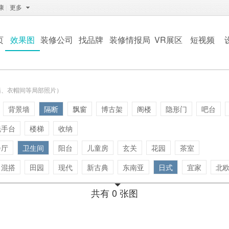
康
|
更多
页
效果图
装修公司
找品牌
装修情报局
VR展区
短视频
墙、衣帽间等局部照片）
背景墙
隔断
飘窗
博古架
阁楼
隐形门
吧台
洗手台
楼梯
收纳
餐厅
卫生间
阳台
儿童房
玄关
花园
茶室
混搭
田园
现代
新古典
东南亚
日式
宜家
北
共有 0 张图