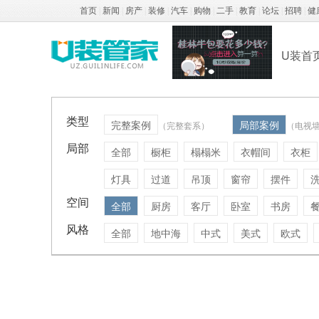
首页
|
新闻
|
房产
|
装修
|
汽车
|
购物
|
二手
|
教育
|
论坛
|
招聘
|
健
U装首
类型
完整案例
局部案例
（完整套系）
（电视
局部
全部
橱柜
榻榻米
衣帽间
衣柜
灯具
过道
吊顶
窗帘
摆件
空间
全部
厨房
客厅
卧室
书房
风格
全部
地中海
中式
美式
欧式