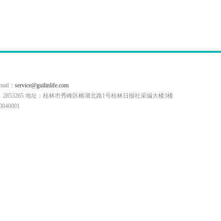
il：
service@guilinlife.com
0773）2853265 地址：桂林市秀峰区榕湖北路1号桂林日报社采编大楼3楼
40001