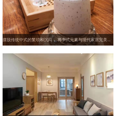
摆脱传统中式的繁琐和沉闷， 将中式元素与现代家居完美融合， 生动演绎着“诗情画意”的东方美学