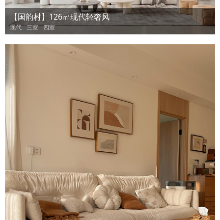
【国韵村】126㎡现代轻奢风
现代
三室
四室