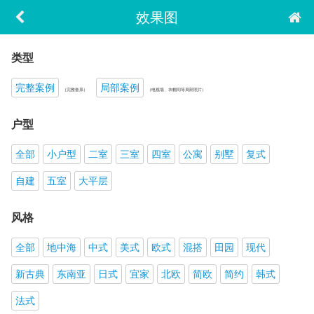
效果图
类型
完整案例
局部案例
（完整套系）
（电视墙、衣帽间等局部照片）
户型
全部
小户型
二室
三室
四室
公寓
别墅
复式
自建
五室
大平层
风格
全部
地中海
中式
美式
欧式
混搭
田园
现代
新古典
东南亚
日式
宜家
北欧
简欧
简约
韩式
法式