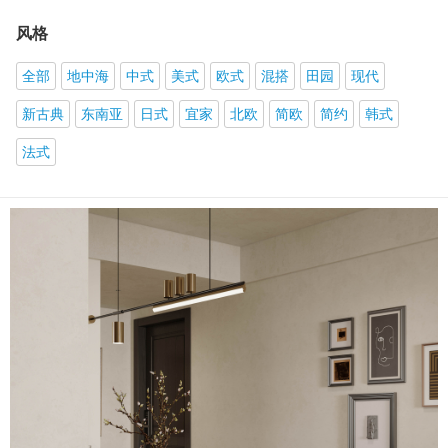
风格
全部
地中海
中式
美式
欧式
混搭
田园
现代
新古典
东南亚
日式
宜家
北欧
简欧
简约
韩式
法式