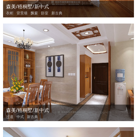
森美/梧桐墅/新中式
衣柜
背景墙
飘窗
卧室
新古典
森美/梧桐墅/新中式
过道
中式
新古典