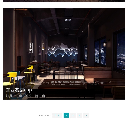
东西巷樂cup
灯具
过道
茶室
新古典
58 条记录 1/4 页
下一页
1
2
3
4