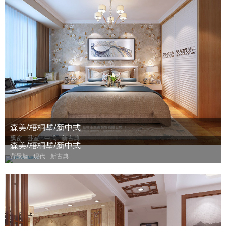
森美/梧桐墅/新中式
飘窗
卧室
中式
新古典
森美/梧桐墅/新中式
背景墙
现代
新古典