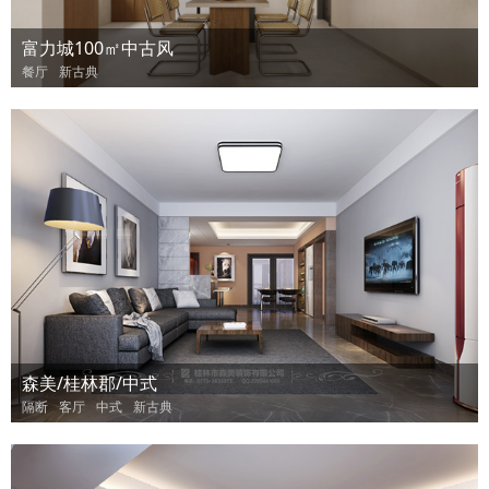
富力城100㎡中古风
餐厅
新古典
森美/桂林郡/中式
隔断
客厅
中式
新古典