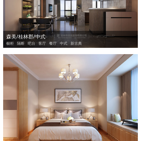
森美/桂林郡/中式
橱柜
隔断
吧台
客厅
餐厅
中式
新古典