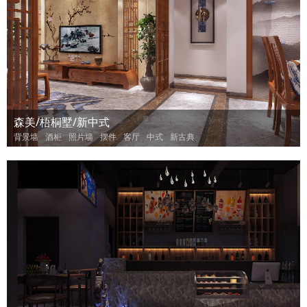
森美/梧桐墅/新中式
背景墙
酒柜
照片墙
摆件
客厅
中式
新古典