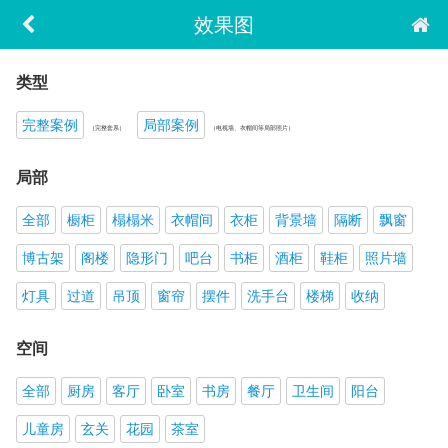
效果图
类型
完整案例
局部案例
（完整套系）
（电视墙、衣帽间等局部照片）
局部
全部
橱柜
榻榻米
衣帽间
衣柜
背景墙
隔断
飘窗
博古架
阁楼
隐形门
吧台
书柜
酒柜
鞋柜
照片墙
灯具
过道
吊顶
窗帘
摆件
洗手台
楼梯
收纳
空间
全部
厨房
客厅
卧室
书房
餐厅
卫生间
阳台
儿童房
玄关
花园
茶室