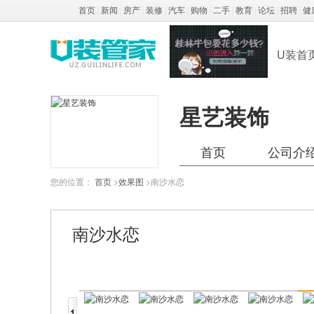
首页
|
新闻
|
房产
|
装修
|
汽车
|
购物
|
二手
|
教育
|
论坛
|
招聘
|
健
U装首
星艺装饰
首页
公司介
您的位置：
首页
>
效果图
>南沙水恋
南沙水恋