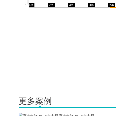
1/6
2/6
3/6
4/6
5/6
更多案例
富力城100㎡中古风