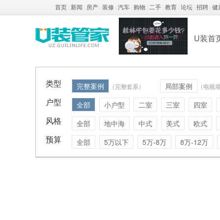
首页
|
新闻
|
房产
|
装修
|
汽车
|
购物
|
二手
|
教育
|
论坛
|
招聘
|
健
U装首
类型
完整案例
局部案例
（完整套系）
（电视
户型
全部
小户型
二室
三室
四室
风格
全部
地中海
中式
美式
欧式
预算
全部
5万以下
5万-8万
8万-12万