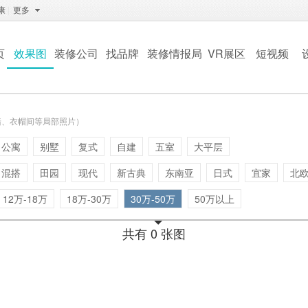
康
|
更多
页
效果图
装修公司
找品牌
装修情报局
VR展区
短视频
墙、衣帽间等局部照片）
公寓
别墅
复式
自建
五室
大平层
混搭
田园
现代
新古典
东南亚
日式
宜家
北
12万-18万
18万-30万
30万-50万
50万以上
共有 0 张图