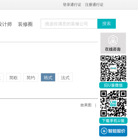
登录通行证
|
注册通行证
设计师
装修圈
搜索
欧
简欧
简约
韩式
法式
实景图
效果图
|