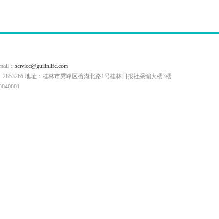
il：
service@guilinlife.com
0773）2853265 地址：桂林市秀峰区榕湖北路1号桂林日报社采编大楼3楼
40001