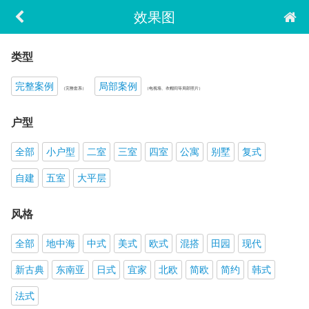
效果图
类型
完整案例
局部案例
（完整套系）
（电视墙、衣帽间等局部照片）
户型
全部
小户型
二室
三室
四室
公寓
别墅
复式
自建
五室
大平层
风格
全部
地中海
中式
美式
欧式
混搭
田园
现代
新古典
东南亚
日式
宜家
北欧
简欧
简约
韩式
法式