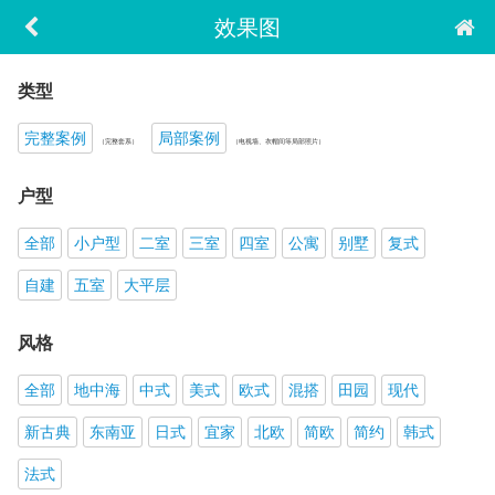
效果图
类型
完整案例
局部案例
（完整套系）
（电视墙、衣帽间等局部照片）
户型
全部
小户型
二室
三室
四室
公寓
别墅
复式
自建
五室
大平层
风格
全部
地中海
中式
美式
欧式
混搭
田园
现代
新古典
东南亚
日式
宜家
北欧
简欧
简约
韩式
法式