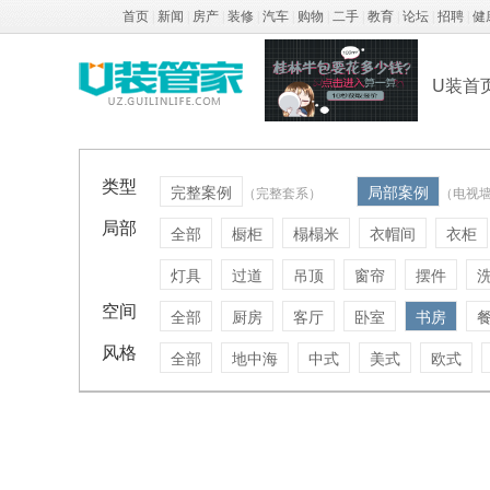
首页
|
新闻
|
房产
|
装修
|
汽车
|
购物
|
二手
|
教育
|
论坛
|
招聘
|
健
U装首
类型
完整案例
局部案例
（完整套系）
（电视
局部
全部
橱柜
榻榻米
衣帽间
衣柜
灯具
过道
吊顶
窗帘
摆件
空间
全部
厨房
客厅
卧室
书房
风格
全部
地中海
中式
美式
欧式