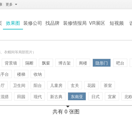
康
|
更多
页
效果图
装修公司
找品牌
装修情报局
VR展区
短视频
墙、衣帽间等局部照片）
背景墙
隔断
飘窗
博古架
阁楼
隐形门
吧台
洗手台
楼梯
收纳
餐厅
卫生间
阳台
儿童房
玄关
花园
茶室
混搭
田园
现代
新古典
东南亚
日式
宜家
北
共有 0 张图