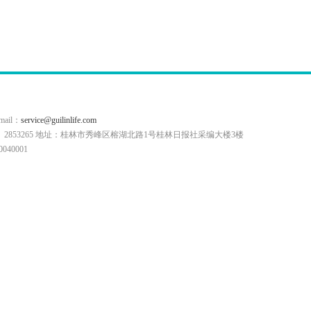
il：
service@guilinlife.com
0773）2853265 地址：桂林市秀峰区榕湖北路1号桂林日报社采编大楼3楼
40001