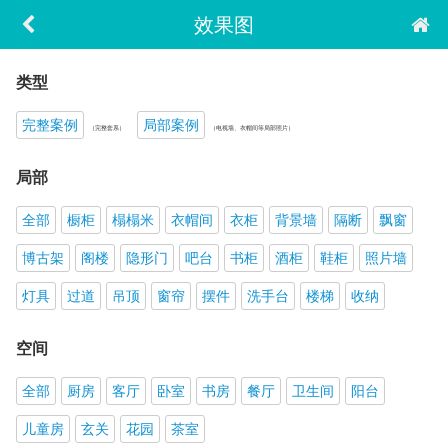
效果图
类型
完整案例
局部案例
（完整套系）
（电视墙、衣帽间等局部照片）
局部
全部
橱柜
榻榻米
衣帽间
衣柜
背景墙
隔断
飘窗
博古架
阁楼
隐形门
吧台
书柜
酒柜
鞋柜
照片墙
灯具
过道
吊顶
窗帘
摆件
洗手台
楼梯
收纳
空间
全部
厨房
客厅
卧室
书房
餐厅
卫生间
阳台
儿童房
玄关
花园
茶室