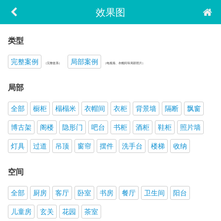
效果图
类型
完整案例
局部案例
（完整套系）
（电视墙、衣帽间等局部照片）
局部
全部
橱柜
榻榻米
衣帽间
衣柜
背景墙
隔断
飘窗
博古架
阁楼
隐形门
吧台
书柜
酒柜
鞋柜
照片墙
灯具
过道
吊顶
窗帘
摆件
洗手台
楼梯
收纳
空间
全部
厨房
客厅
卧室
书房
餐厅
卫生间
阳台
儿童房
玄关
花园
茶室