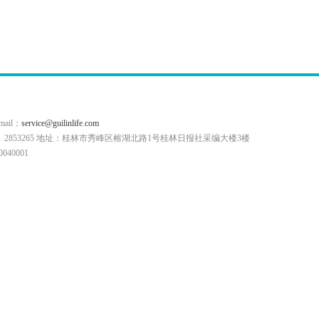
il：
service@guilinlife.com
0773）2853265 地址：桂林市秀峰区榕湖北路1号桂林日报社采编大楼3楼
40001