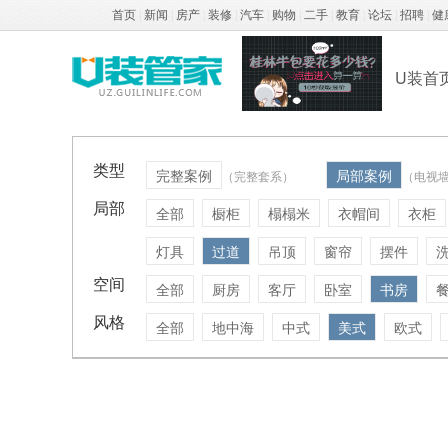
首页
|
新闻
|
房产
|
装修
|
汽车
|
购物
|
二手
|
教育
|
论坛
|
招聘
|
健
U装首
类型
完整案例
局部案例
（完整套系）
（电视
局部
全部
橱柜
榻榻米
衣帽间
衣柜
灯具
过道
吊顶
窗帘
摆件
空间
全部
厨房
客厅
卧室
书房
风格
全部
地中海
中式
美式
欧式