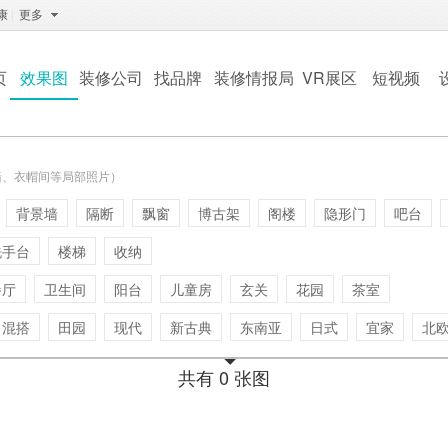
康
|
更多
页
效果图
装修公司
找品牌
装修情报局
VR展区
短视频
墙、衣帽间等局部照片）
背景墙
隔断
飘窗
博古架
阁楼
隐形门
吧台
洗手台
楼梯
收纳
餐厅
卫生间
阳台
儿童房
玄关
花园
茶室
混搭
田园
现代
新古典
东南亚
日式
宜家
北
共有 0 张图