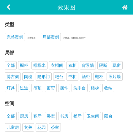
效果图
类型
完整案例
局部案例
（完整套系）
（电视墙、衣帽间等局部照片）
局部
全部
橱柜
榻榻米
衣帽间
衣柜
背景墙
隔断
飘窗
博古架
阁楼
隐形门
吧台
书柜
酒柜
鞋柜
照片墙
灯具
过道
吊顶
窗帘
摆件
洗手台
楼梯
收纳
空间
全部
厨房
客厅
卧室
书房
餐厅
卫生间
阳台
儿童房
玄关
花园
茶室