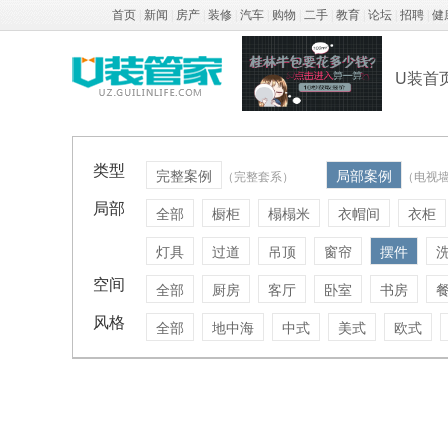
首页
|
新闻
|
房产
|
装修
|
汽车
|
购物
|
二手
|
教育
|
论坛
|
招聘
|
健
U装首
类型
完整案例
局部案例
（完整套系）
（电视
局部
全部
橱柜
榻榻米
衣帽间
衣柜
灯具
过道
吊顶
窗帘
摆件
空间
全部
厨房
客厅
卧室
书房
风格
全部
地中海
中式
美式
欧式