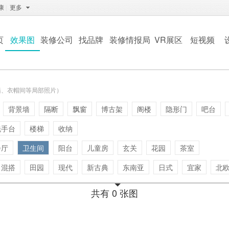
康
|
更多
页
效果图
装修公司
找品牌
装修情报局
VR展区
短视频
墙、衣帽间等局部照片）
背景墙
隔断
飘窗
博古架
阁楼
隐形门
吧台
洗手台
楼梯
收纳
餐厅
卫生间
阳台
儿童房
玄关
花园
茶室
混搭
田园
现代
新古典
东南亚
日式
宜家
北
共有 0 张图