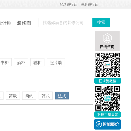
登录通行证
|
注册通行证
设计师
装修圈
搜索
书柜
酒柜
鞋柜
照片墙
欧
简欧
简约
韩式
法式