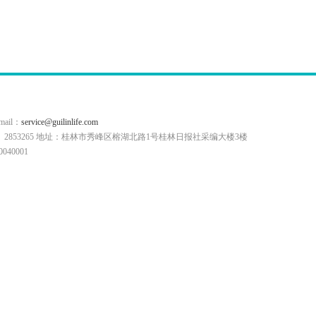
il：
service@guilinlife.com
0773）2853265 地址：桂林市秀峰区榕湖北路1号桂林日报社采编大楼3楼
40001