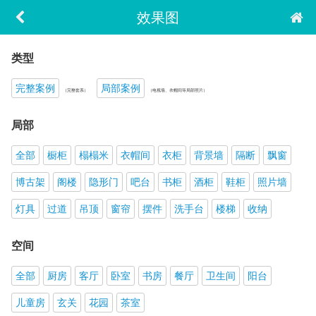
效果图
类型
完整案例
局部案例
（完整套系）
（电视墙、衣帽间等局部照片）
局部
全部
橱柜
榻榻米
衣帽间
衣柜
背景墙
隔断
飘窗
博古架
阁楼
隐形门
吧台
书柜
酒柜
鞋柜
照片墙
灯具
过道
吊顶
窗帘
摆件
洗手台
楼梯
收纳
空间
全部
厨房
客厅
卧室
书房
餐厅
卫生间
阳台
儿童房
玄关
花园
茶室