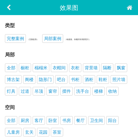
效果图
类型
完整案例
局部案例
（完整套系）
（电视墙、衣帽间等局部照片）
局部
全部
橱柜
榻榻米
衣帽间
衣柜
背景墙
隔断
飘窗
博古架
阁楼
隐形门
吧台
书柜
酒柜
鞋柜
照片墙
灯具
过道
吊顶
窗帘
摆件
洗手台
楼梯
收纳
空间
全部
厨房
客厅
卧室
书房
餐厅
卫生间
阳台
儿童房
玄关
花园
茶室