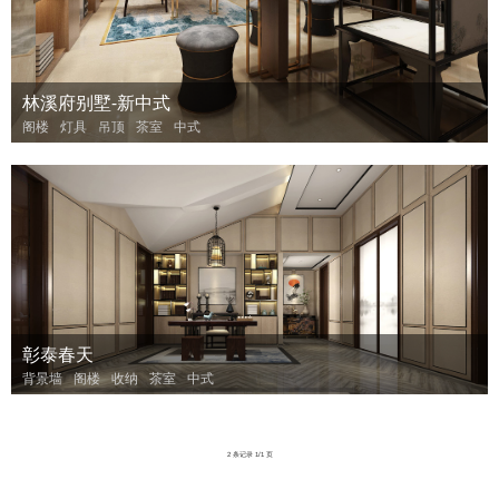
林溪府别墅-新中式
阁楼
灯具
吊顶
茶室
中式
彰泰春天
背景墙
阁楼
收纳
茶室
中式
2 条记录 1/1 页