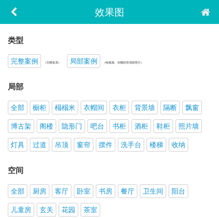
效果图
类型
完整案例
局部案例
（完整套系）
（电视墙、衣帽间等局部照片）
局部
全部
橱柜
榻榻米
衣帽间
衣柜
背景墙
隔断
飘窗
博古架
阁楼
隐形门
吧台
书柜
酒柜
鞋柜
照片墙
灯具
过道
吊顶
窗帘
摆件
洗手台
楼梯
收纳
空间
全部
厨房
客厅
卧室
书房
餐厅
卫生间
阳台
儿童房
玄关
花园
茶室