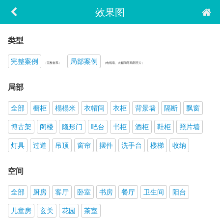
效果图
类型
完整案例
局部案例
（完整套系）
（电视墙、衣帽间等局部照片）
局部
全部
橱柜
榻榻米
衣帽间
衣柜
背景墙
隔断
飘窗
博古架
阁楼
隐形门
吧台
书柜
酒柜
鞋柜
照片墙
灯具
过道
吊顶
窗帘
摆件
洗手台
楼梯
收纳
空间
全部
厨房
客厅
卧室
书房
餐厅
卫生间
阳台
儿童房
玄关
花园
茶室