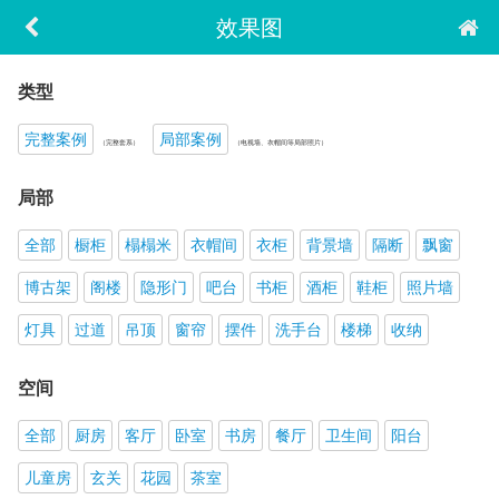
效果图
类型
完整案例
局部案例
（完整套系）
（电视墙、衣帽间等局部照片）
局部
全部
橱柜
榻榻米
衣帽间
衣柜
背景墙
隔断
飘窗
博古架
阁楼
隐形门
吧台
书柜
酒柜
鞋柜
照片墙
灯具
过道
吊顶
窗帘
摆件
洗手台
楼梯
收纳
空间
全部
厨房
客厅
卧室
书房
餐厅
卫生间
阳台
儿童房
玄关
花园
茶室