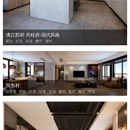
漓江郡府-丹桂府-现代风格
吧台
灯具
吊顶
餐厅
现代
国惠村
背景墙
吧台
灯具
过道
吊顶
窗帘
客厅
餐厅
中式