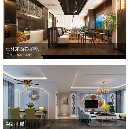
桂林东西巷咖啡厅
吧台
酒柜
餐厅
兴进上郡