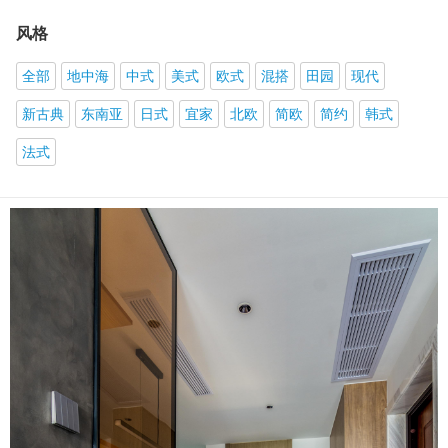
风格
全部
地中海
中式
美式
欧式
混搭
田园
现代
新古典
东南亚
日式
宜家
北欧
简欧
简约
韩式
法式