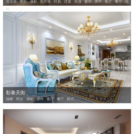
背景墙
吧台
酒柜
照片墙
灯具
过道
吊顶
窗帘
摆件
客厅
餐厅
现
代
彰泰天街
隔断
吧台
酒柜
摆件
客厅
餐厅
欧式