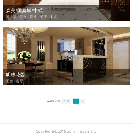
森美/国奥城/中式
博古架
吧台
摆件
餐厅
中式
明珠花园
吧台
餐厅
18 条记录 1/2 页
下一页
1
2
CopyRight©2016 guilinlife.com Inc.