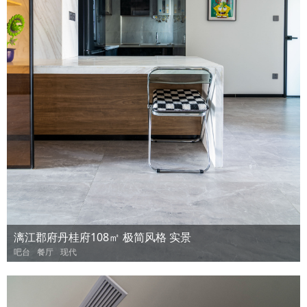
漓江郡府丹桂府108㎡ 极简风格 实景
吧台
餐厅
现代