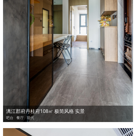
漓江郡府丹桂府108㎡ 极简风格 实景
吧台
餐厅
现代