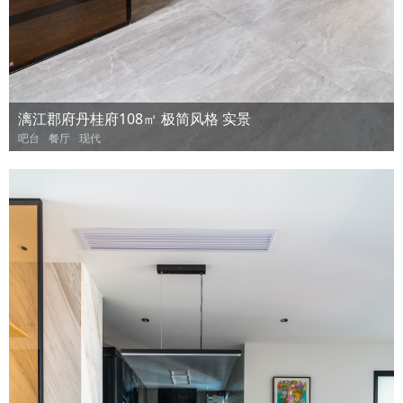
漓江郡府丹桂府108㎡ 极简风格 实景
吧台
餐厅
现代