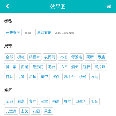
效果图
类型
完整案例
局部案例
（完整套系）
（电视墙、衣帽间等局部照片）
局部
全部
橱柜
榻榻米
衣帽间
衣柜
背景墙
隔断
飘窗
博古架
阁楼
隐形门
吧台
书柜
酒柜
鞋柜
照片墙
灯具
过道
吊顶
窗帘
摆件
洗手台
楼梯
收纳
空间
全部
厨房
客厅
卧室
书房
餐厅
卫生间
阳台
儿童房
玄关
花园
茶室