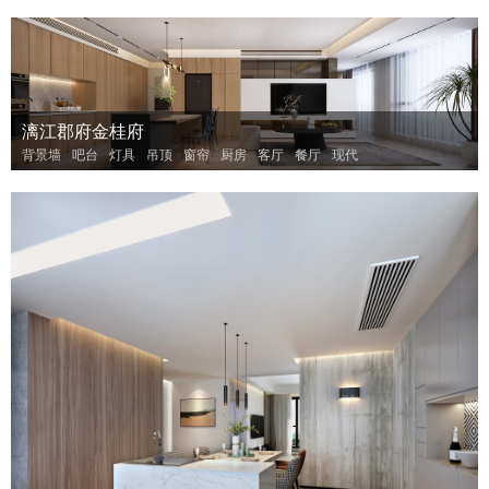
漓江郡府金桂府
背景墙
吧台
灯具
吊顶
窗帘
厨房
客厅
餐厅
现代