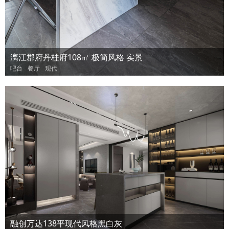
漓江郡府丹桂府108㎡ 极简风格 实景
吧台
餐厅
现代
融创万达138平现代风格黑白灰