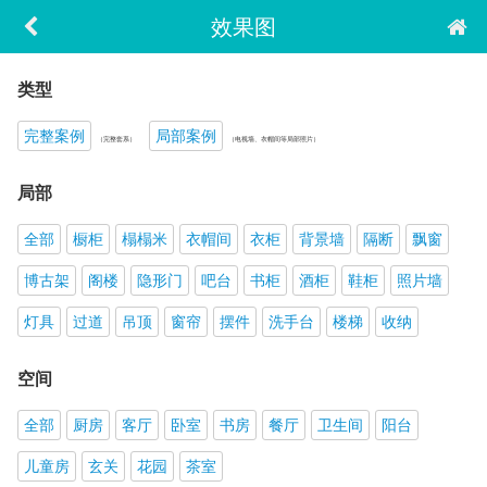
效果图
类型
完整案例
局部案例
（完整套系）
（电视墙、衣帽间等局部照片）
局部
全部
橱柜
榻榻米
衣帽间
衣柜
背景墙
隔断
飘窗
博古架
阁楼
隐形门
吧台
书柜
酒柜
鞋柜
照片墙
灯具
过道
吊顶
窗帘
摆件
洗手台
楼梯
收纳
空间
全部
厨房
客厅
卧室
书房
餐厅
卫生间
阳台
儿童房
玄关
花园
茶室