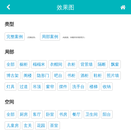
效果图
类型
完整案例
局部案例
（完整套系）
（电视墙、衣帽间等局部照片）
局部
全部
橱柜
榻榻米
衣帽间
衣柜
背景墙
隔断
飘窗
博古架
阁楼
隐形门
吧台
书柜
酒柜
鞋柜
照片墙
灯具
过道
吊顶
窗帘
摆件
洗手台
楼梯
收纳
空间
全部
厨房
客厅
卧室
书房
餐厅
卫生间
阳台
儿童房
玄关
花园
茶室