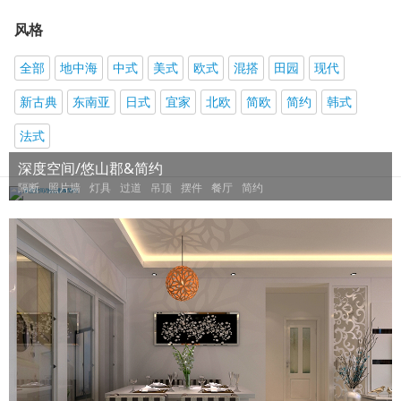
风格
全部
地中海
中式
美式
欧式
混搭
田园
现代
新古典
东南亚
日式
宜家
北欧
简欧
简约
韩式
法式
深度空间/悠山郡&简约
隔断
照片墙
灯具
过道
吊顶
摆件
餐厅
简约