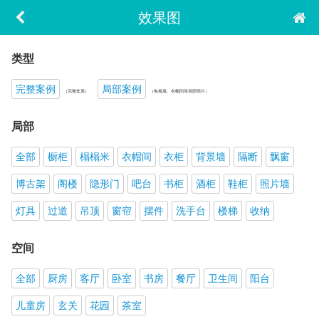
效果图
类型
完整案例
局部案例
（完整套系）
（电视墙、衣帽间等局部照片）
局部
全部
橱柜
榻榻米
衣帽间
衣柜
背景墙
隔断
飘窗
博古架
阁楼
隐形门
吧台
书柜
酒柜
鞋柜
照片墙
灯具
过道
吊顶
窗帘
摆件
洗手台
楼梯
收纳
空间
全部
厨房
客厅
卧室
书房
餐厅
卫生间
阳台
儿童房
玄关
花园
茶室