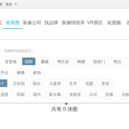
康
|
更多
页
效果图
装修公司
找品牌
装修情报局
VR展区
短视频
墙、衣帽间等局部照片）
背景墙
隔断
飘窗
博古架
阁楼
隐形门
吧台
洗手台
楼梯
收纳
餐厅
卫生间
阳台
儿童房
玄关
花园
茶室
混搭
田园
现代
新古典
东南亚
日式
宜家
北
共有 0 张图