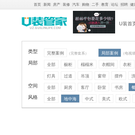
首页
|
新闻
|
房产
|
装修
|
汽车
|
购物
|
二手
|
教育
|
论坛
|
招聘
|
健
U装首
类型
完整案例
局部案例
（完整套系）
（电视
局部
全部
橱柜
榻榻米
衣帽间
衣柜
灯具
过道
吊顶
窗帘
摆件
空间
全部
厨房
客厅
卧室
书房
风格
全部
地中海
中式
美式
欧式