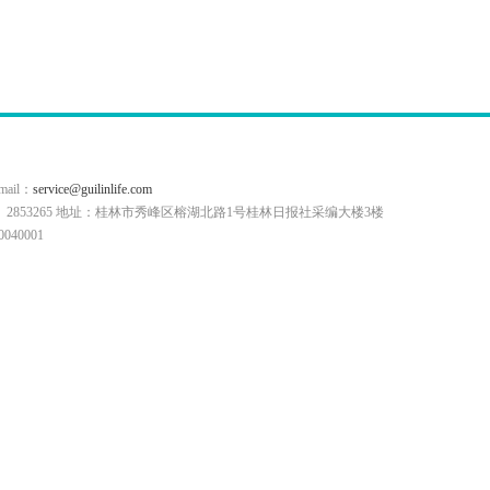
il：
service@guilinlife.com
0773）2853265 地址：桂林市秀峰区榕湖北路1号桂林日报社采编大楼3楼
40001