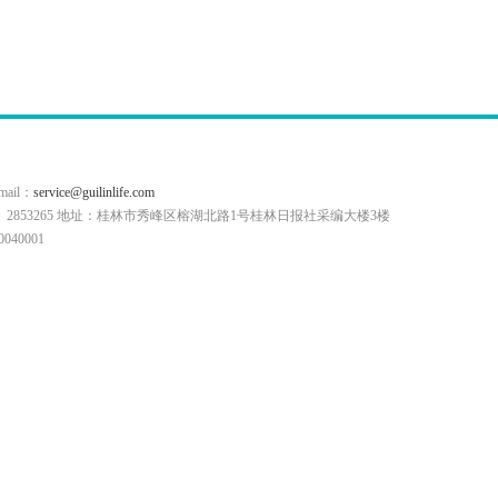
il：
service@guilinlife.com
0773）2853265 地址：桂林市秀峰区榕湖北路1号桂林日报社采编大楼3楼
40001