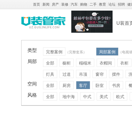
首页
|
新闻
|
房产
|
装修
|
汽车
|
购物
|
二手
|
教育
|
论坛
|
招聘
|
健
U装首
类型
完整案例
局部案例
（完整套系）
（电视
局部
全部
橱柜
榻榻米
衣帽间
衣柜
灯具
过道
吊顶
窗帘
摆件
空间
全部
厨房
客厅
卧室
书房
风格
全部
地中海
中式
美式
欧式