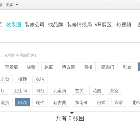
康
|
更多
页
效果图
装修公司
找品牌
装修情报局
VR展区
短视频
墙、衣帽间等局部照片）
背景墙
隔断
飘窗
博古架
阁楼
隐形门
吧台
洗手台
楼梯
收纳
餐厅
卫生间
阳台
儿童房
玄关
花园
茶室
混搭
田园
现代
新古典
东南亚
日式
宜家
北
共有 0 张图