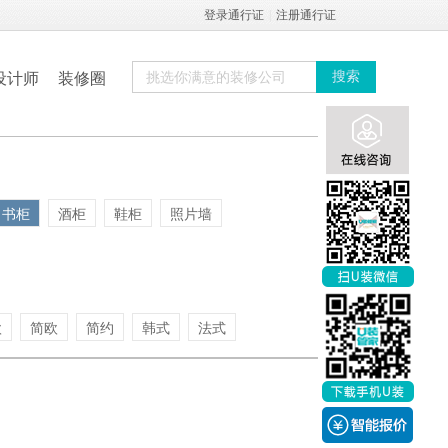
登录通行证
|
注册通行证
设计师
装修圈
搜索
书柜
酒柜
鞋柜
照片墙
欧
简欧
简约
韩式
法式