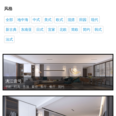
风格
全部
地中海
中式
美式
欧式
混搭
田园
现代
新古典
东南亚
日式
宜家
北欧
简欧
简约
韩式
法式
漓江壹号
书柜
灯具
吊顶
窗帘
客厅
餐厅
简约