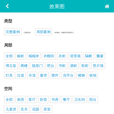
效果图
类型
完整案例
局部案例
（完整套系）
（电视墙、衣帽间等局部照片）
局部
全部
橱柜
榻榻米
衣帽间
衣柜
背景墙
隔断
飘窗
博古架
阁楼
隐形门
吧台
书柜
酒柜
鞋柜
照片墙
灯具
过道
吊顶
窗帘
摆件
洗手台
楼梯
收纳
空间
全部
厨房
客厅
卧室
书房
餐厅
卫生间
阳台
儿童房
玄关
花园
茶室