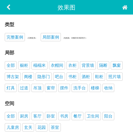
效果图
类型
完整案例
局部案例
（完整套系）
（电视墙、衣帽间等局部照片）
局部
全部
橱柜
榻榻米
衣帽间
衣柜
背景墙
隔断
飘窗
博古架
阁楼
隐形门
吧台
书柜
酒柜
鞋柜
照片墙
灯具
过道
吊顶
窗帘
摆件
洗手台
楼梯
收纳
空间
全部
厨房
客厅
卧室
书房
餐厅
卫生间
阳台
儿童房
玄关
花园
茶室